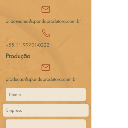
anacenamo@spandaprodutora.com.br
+55 11 99701-0222
Produção
producao@spandaprodutora.com.br