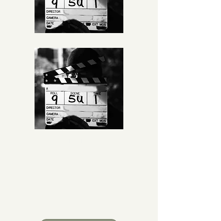
Eventos e Festivais
Conferências e festivais online e
presenciais que reúnem
pensadores, artistas, líderes
comunitários e organizações
globais para discussões e atividades
práticas.