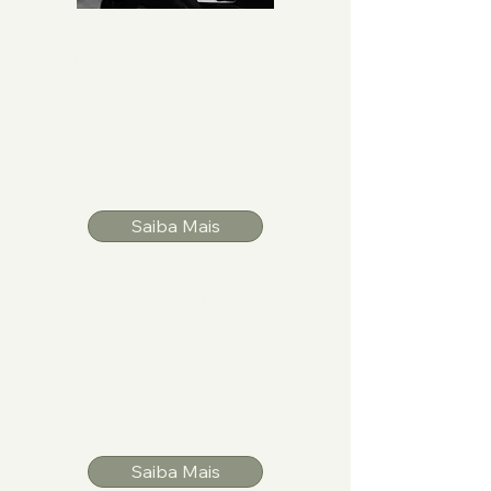
Documentários e Séries
Originais
Produção contínua de
documentários e séries sobre temas
relacionados à crise climática,
sustentabilidade, saberes ancestrais,
e inovações ecológicas.
Saiba Mais
Aulas e Cursos Online
Cursos temáticos ministrados por
especialistas, abordando tópicos
como permacultura, ecofeminismo,
justiça ambiental e tecnologias
regenerativas.
Saiba Mais