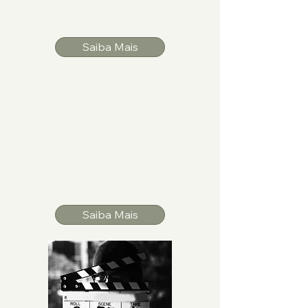
pensamento, cientistas, ativistas e
artistas explorando outras
Saiba Mais
Newsletter e Blog
Atualizações frequentes sobre as
últimas notícias do setor ambiental,
ações globais, eventos e insights de
especialistas, oferecendo uma
curadoria especializada para a
comunidade.
Saiba Mais