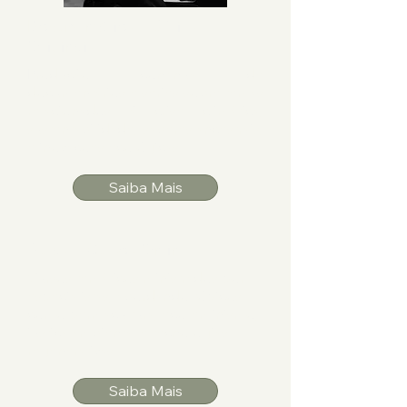
Documentários e Séries
Originais
Produção contínua de
documentários e séries sobre temas
relacionados à crise climática,
sustentabilidade, saberes ancestrais,
e inovações ecológicas.
Saiba Mais
Aulas e Cursos Online
Cursos temáticos ministrados por
especialistas, abordando tópicos
como permacultura, ecofeminismo,
justiça ambiental e tecnologias
regenerativas.
Saiba Mais