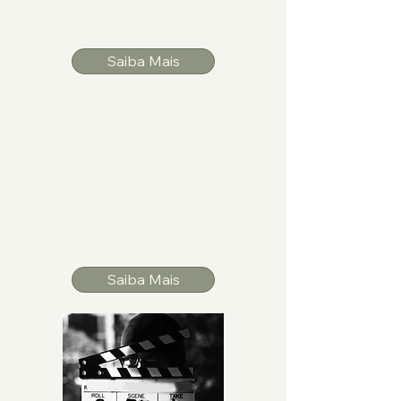
pensamento, cientistas, ativistas e
artistas explorando outras
Saiba Mais
Newsletter e Blog
Atualizações frequentes sobre as
últimas notícias do setor ambiental,
ações globais, eventos e insights de
especialistas, oferecendo uma
curadoria especializada para a
comunidade.
Saiba Mais