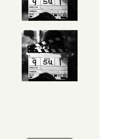
Eventos e Festivais
Conferências e festivais online e
presenciais que reúnem
pensadores, artistas, líderes
comunitários e organizações
globais para discussões e atividades
práticas.